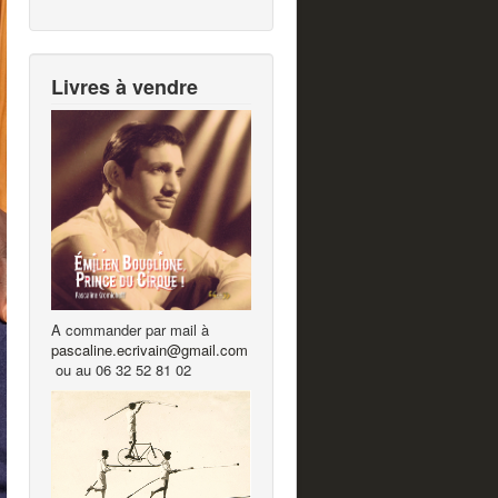
Livres à vendre
A commander par mail à
pascaline.ecrivain@gmail.com
ou au 06 32 52 81 02