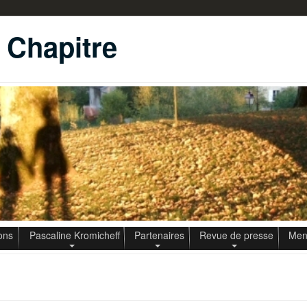
u Chapitre
ons
Pascaline Kromicheff
Partenaires
Revue de presse
Ment