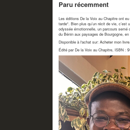
Paru récemment
Les éditions De la Voix au Chapitre ont eu
tarde". Bien plus qu’un récit de vie, c’es
odyssée émotionnelle, un parcours semé d
du Bénin aux paysages de Bourgogne, en pas
Disponible à l'achat sur:
Acheter mon livr
Édité par De la Voix au Chapitre, ISBN :
9