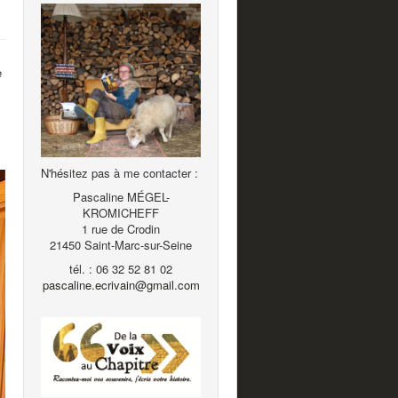
e
N'hésitez pas à me contacter :
Pascaline MÉGEL-
KROMICHEFF
1 rue de Crodin
21450 Saint-Marc-sur-Seine
tél. : 06 32 52 81 02
pascaline.ecrivain@gmail.com