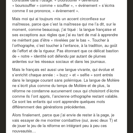
« boursouffler » comme « souffler », « événement » s’écrira
comme il se prononce, « évènement ».
Mais moi qui ai toujours mis un accent circonflexe sur
maîtresse, parce que c’est la maîtresse qui me l’a dit, sur le
moment, comme beaucoup, j’ai tiqué : la langue française et
ses exceptions aux règles que j’ai eu tant de mal à apprendre
ne méritent pas d’être « nivelées par le bas ». Toucher à
l’orthographe, c’est toucher à l’enfance, à la tradition, au goût
de l’effort et de la rigueur. Pas étonnant que ce délicat bastion
de « notre » identité soit défendu par autant de plumes
ardentes sur les réseaux sociaux et dans les journaux.
Mais le français est aussi une langue vivante, qui évolue et
s’enrichit chaque année : « buzz » et « selfie » sont entrés
dans le langage courant sans polémique. La langue de Molière
ne s’écrit plus comme du temps de Molière et de plus, la
réforme ne condamne aucunement ceux qui choisiront d’écrire
comme ils l’ont appris, l’ancienne orthographe restant valable.
Ce sont les enfants qui vont apprendre quelques mots
différemment des générations précédentes.
Alors finalement, parce que j’ai envie de rester à la page, je
vais essayer de me montrer combattive (oui, avec deux T) et
de jouer le jeu de la réforme en intégrant peu à peu ces
nouveautés…