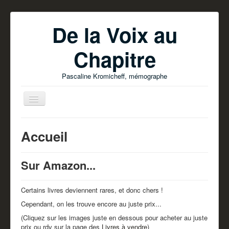
De la Voix au
Chapitre
Pascaline Kromicheff, mémographe
Accueil
Sur Amazon...
Accueil
Ecrire votre livre
Certains livres deviennent rares, et donc chers !
Parutions
Cependant, on les trouve encore au juste prix...
Pascaline Kromicheff
(Cliquez sur les images juste en dessous pour acheter au juste
prix ou rdv sur la page des
Livres à vendre
)